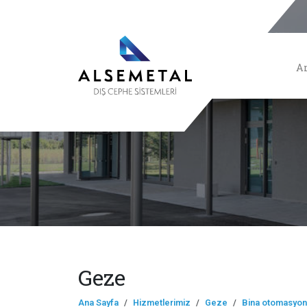
A
Geze
Ana Sayfa
Hizmetlerimiz
Geze
Bina otomasyo