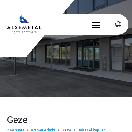
Geze
Ana Sayfa
Hizmetlerimiz
Geze
Dairesel kapılar