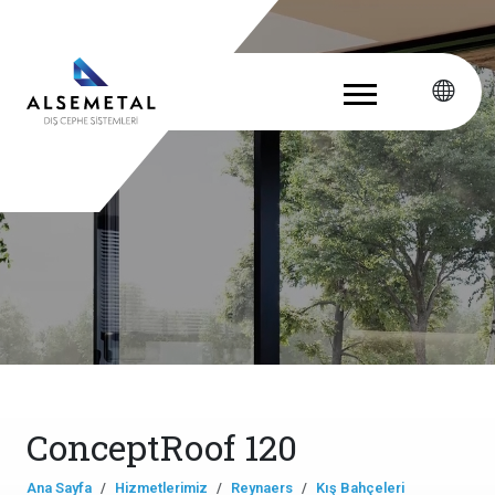
ConceptRoof 120
Ana Sayfa
Hizmetlerimiz
Reynaers
Kış Bahçeleri