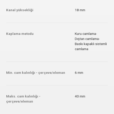
Kanal yüksekliği
18 mm
Kaplama metodu
Kuru camlama
-
Dıştan camlama
-
Baskı kapaklı sistemli
camlama
Min. cam kalınlığı - çerçeve/eleman
6 mm
Maks. cam kalınlığı -
40 mm
çerçeve/eleman